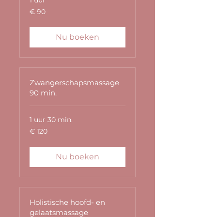
1 uur
90
€ 90
euro
Nu boeken
Zwangerschapsmassage
90 min.
1 uur 30 min.
120
€ 120
euro
Nu boeken
Holistische hoofd- en
gelaatsmassage