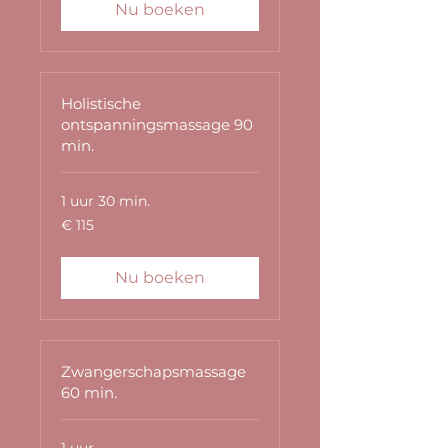
Nu boeken
Holistische
ontspanningsmassage 90
min.
1 uur 30 min.
115
€ 115
euro
Nu boeken
Zwangerschapsmassage
60 min.