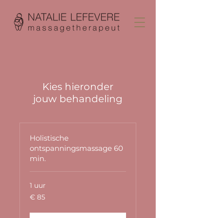
Kies hieronder
jouw behandeling
Holistische
ontspanningsmassage 60
min.
1 uur
85
€ 85
euro